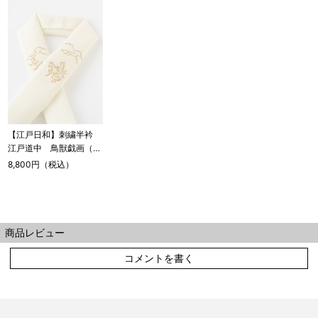
【江戸日和】刺繍半衿
江戸道中 鳥獣戯画（お
取り寄せ品）
8,800円（税込）
商品レビュー
コメントを書く