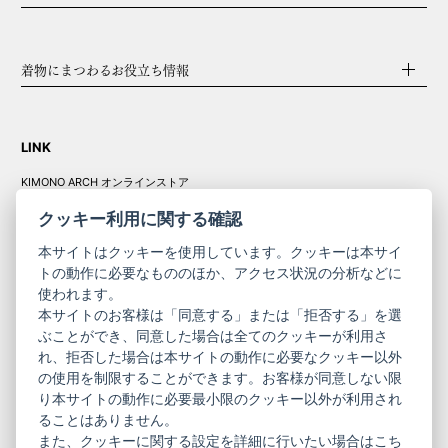
着物にまつわるお役立ち情報
LINK
KIMONO ARCH オンラインストア
Y. & SONS オンラインストア
クッキー利用に関する確認
本サイトはクッキーを使用しています。クッキーは本サイ
トの動作に必要なもののほか、アクセス状況の分析などに
使われます。
きものやまと振
本サイトのお客様は「同意する」または「拒否する」を選
コーポレート
袖
ぶことができ、同意した場合は全てのクッキーが利用さ
サイト
サイト
れ、拒否した場合は本サイトの動作に必要なクッキー以外
の使用を制限することができます。お客様が同意しない限
ニュースレター
ご利用案内
り本サイトの動作に必要最小限のクッキー以外が利用され
お問い合わせ
よくある質問
ることはありません。
プライバシーポリシー
特定商取引法に基づく表記
また、クッキーに関する設定を詳細に行いたい場合はこち