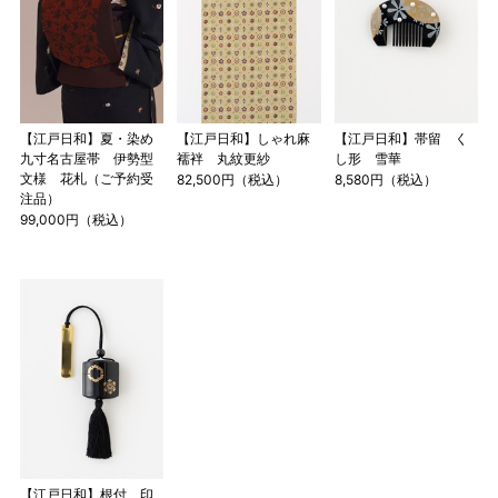
【江戸日和】夏・染め
【江戸日和】しゃれ麻
【江戸日和】帯留 く
九寸名古屋帯 伊勢型
襦袢 丸紋更紗
し形 雪華
文様 花札（ご予約受
82,500円（税込）
8,580円（税込）
注品）
99,000円（税込）
【江戸日和】根付 印