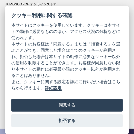
KIMONO ARCH オンラインストア
Y. & SONS オンラインストア
クッキー利用に関する確認
本サイトはクッキーを使用しています。クッキーは本サイ
トの動作に必要なもののほか、アクセス状況の分析などに
使われます。
きものやまと振
本サイトのお客様は「同意する」または「拒否する」を選
コーポレート
袖
ぶことができ、同意した場合は全てのクッキーが利用さ
サイト
サイト
れ、拒否した場合は本サイトの動作に必要なクッキー以外
の使用を制限することができます。お客様が同意しない限
ニュースレター
ご利用案内
り本サイトの動作に必要最小限のクッキー以外が利用され
お問い合わせ
よくある質問
ることはありません。
プライバシーポリシー
特定商取引法に基づく表記
また、クッキーに関する設定を詳細に行いたい場合はこち
ご利用規約
らから行えます。
詳細設定
同意する
拒否する
© 2019 YAMATO CO, LTD.
当サイトの情報を転載、複製、改変等は禁止いたします