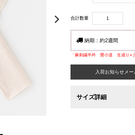
合計数量
納期：
約2週間
「麻刺繍半衿 畳小道 生成り×
入荷お知らせメー
サイズ詳細