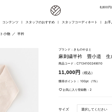
8,800
コンテンツ
スタッフのおすすめ
スタッフコーディネート
お手
ト小物
／
半衿
ブランド：きものやまと
麻刺繍半衿 畳小道 生
商品コード：
C7134100249010
11,000円
（税込）
獲得ポイント：
100pt
（1%）
お気に入り登録数：2
サイズ