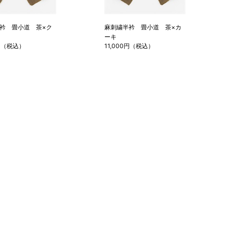
衿 畳小道 茶×ク
麻刺繍半衿 畳小道 茶×カ
ーキ
0円（税込）
11,000円（税込）