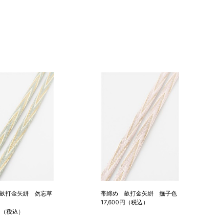
畝打金矢絣 勿忘草
帯締め 畝打金矢絣 撫子色
17,600円（税込）
0円（税込）