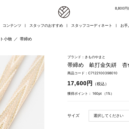
8,800
コンテンツ
スタッフのおすすめ
スタッフコーディネート
お手
ト小物
／
帯締め
ブランド：きものやまと
帯締め 畝打金矢絣 杏
商品コード：
C7122100398010
17,600円
（税込）
獲得ポイント：
160pt
（1%）
サイズ