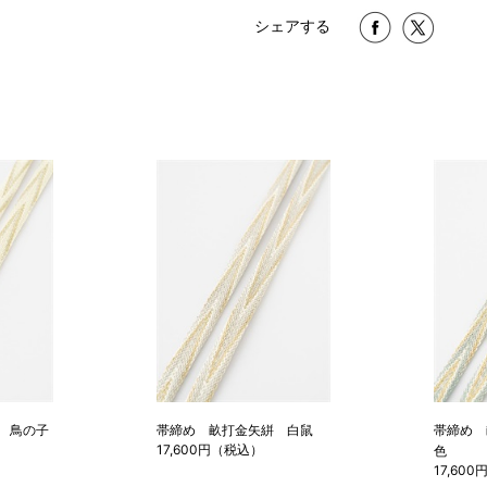
シェアする
 鳥の子
帯締め 畝打金矢絣 白鼠
帯締め 
17,600円（税込）
色
17,60