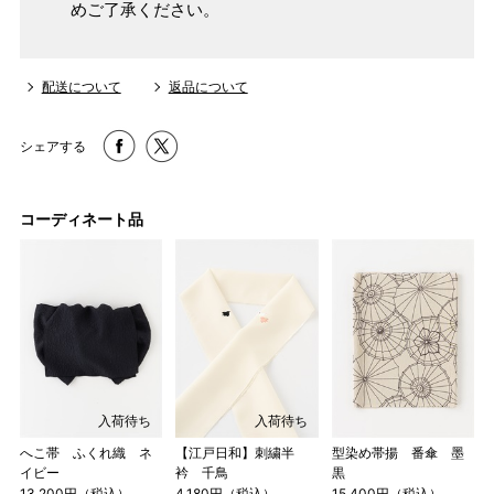
めご了承ください。
配送について
返品について
シェアする
コーディネート品
入荷待ち
入荷待ち
へこ帯 ふくれ織 ネ
【江戸日和】刺繍半
型染め帯揚 番傘 墨
イビー
衿 千鳥
黒
13,200円（税込）
4,180円（税込）
15,400円（税込）