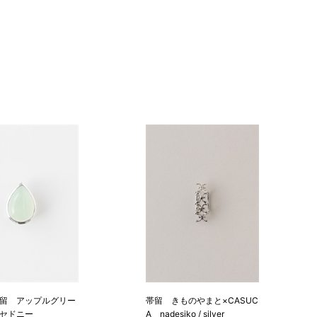
留 アップルグリー
帯留 きものやまと×CASUC
セドニー
A nadesiko / silver