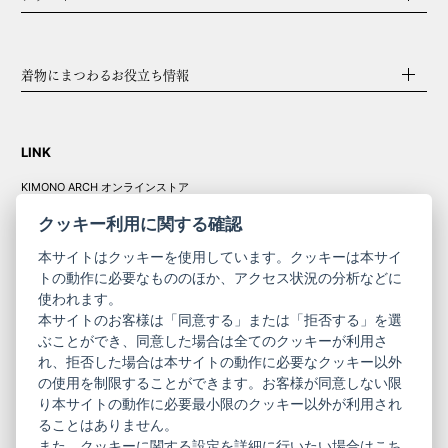
着物にまつわるお役立ち情報
LINK
KIMONO ARCH オンラインストア
Y. & SONS オンラインストア
クッキー利用に関する確認
本サイトはクッキーを使用しています。クッキーは本サイ
トの動作に必要なもののほか、アクセス状況の分析などに
使われます。
きものやまと振
本サイトのお客様は「同意する」または「拒否する」を選
コーポレート
袖
ぶことができ、同意した場合は全てのクッキーが利用さ
サイト
サイト
れ、拒否した場合は本サイトの動作に必要なクッキー以外
の使用を制限することができます。お客様が同意しない限
ニュースレター
ご利用案内
り本サイトの動作に必要最小限のクッキー以外が利用され
お問い合わせ
よくある質問
ることはありません。
プライバシーポリシー
特定商取引法に基づく表記
また、クッキーに関する設定を詳細に行いたい場合はこち