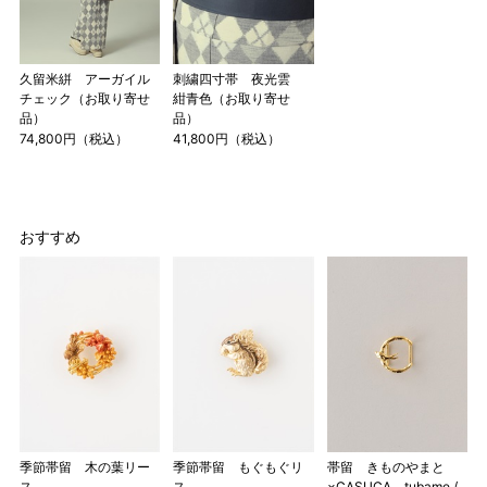
久留米絣 アーガイル
刺繍四寸帯 夜光雲
チェック（お取り寄せ
紺青色（お取り寄せ
品）
品）
74,800円（税込）
41,800円（税込）
おすすめ
季節帯留 木の葉リー
季節帯留 もぐもぐリ
帯留 きものやまと
ス
ス
×CASUCA tubame /