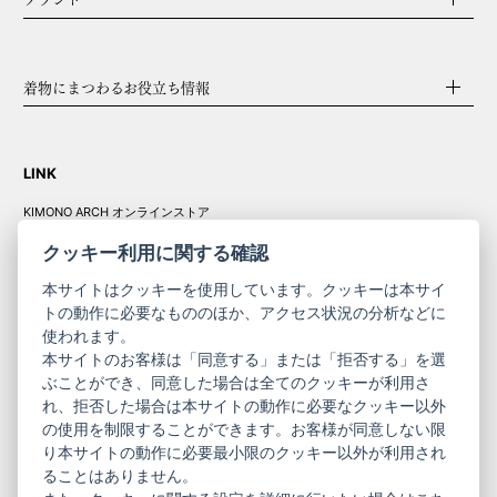
着物にまつわるお役立ち情報
LINK
KIMONO ARCH オンラインストア
Y. & SONS オンラインストア
クッキー利用に関する確認
本サイトはクッキーを使用しています。クッキーは本サイ
トの動作に必要なもののほか、アクセス状況の分析などに
使われます。
きものやまと振
本サイトのお客様は「同意する」または「拒否する」を選
コーポレート
袖
ぶことができ、同意した場合は全てのクッキーが利用さ
サイト
サイト
れ、拒否した場合は本サイトの動作に必要なクッキー以外
の使用を制限することができます。お客様が同意しない限
ニュースレター
ご利用案内
り本サイトの動作に必要最小限のクッキー以外が利用され
お問い合わせ
よくある質問
ることはありません。
プライバシーポリシー
特定商取引法に基づく表記