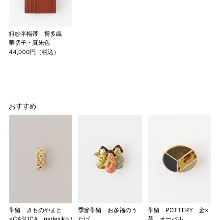
粗紗半幅帯 博多織
華切子・真朱色
44,000円（税込）
おすすめ
帯留 きものやまと
季節帯留 お多福のう
帯留 POTTERY 金×
×CASUCA nadesiko /
たげ
茶 オーバル