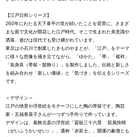
【江戸日和シリーズ】
260年にわたる天下泰平の世が続いたことを背景に、さまざ
まな面で文化が開花した江戸時代。そこで生まれた美意識や
洒落、遊びは現代でも受け継がれています。
東京は小石川で創業したきものやまとが、「江戸」をテーマ
に様々な想像を掻き立てながら、「ゆかた」「帯」「襦袢」
「装身具（帯留・髪飾り）」を製作しました。伝統と新しさ
を組み合わせ「新しい価値」と「気づき」を伝えるシリーズ
です。
＜デザイン＞
江戸の情景や浮世絵をモチーフにした陶の帯留です。陶芸
家・五福香菜子さんが一つずつ手作りで作っています。
デザインは、葛飾北斎の浮世絵「冨嶽三十六景 凱風快晴
（がいふうかいせい）」、通称「赤富士」。開運の象徴とも