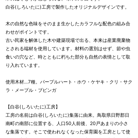
白谷(しろいたに)工房で製作したオリジナルデザインです。
木の自然な色味をそのまま生かしたカラフルな配色の組み合
わせがポイントです。
古い民家を解体した木や建築現場で出る、本来は産業廃棄物
とされる端材を使用しています。材料の選別はせず、節や虫
食いの穴など、時とともに朽ちた部分も自然の表情として取
り入れています。
使用木材…7種。パープルハート・ホウ・ケヤキ・クリ・サク
ラ・メープル・ブビンガ
【白谷(しろいたに)工房】
工房の名前は白谷(しろいたに)集落に由来。鳥取県日野郡日
南町の南部に位置する、人口50人前後、20戸あまりの小さ
な集落です。そこで使われなくなった保育園を工房として使