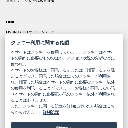
LINK
KIMONO ARCH オンラインストア
Y. & SONS オンラインストア
クッキー利用に関する確認
本サイトはクッキーを使用しています。クッキーは本サイ
トの動作に必要なもののほか、アクセス状況の分析などに
使われます。
きものやまと振
本サイトのお客様は「同意する」または「拒否する」を選
コーポレート
袖
ぶことができ、同意した場合は全てのクッキーが利用さ
サイト
サイト
れ、拒否した場合は本サイトの動作に必要なクッキー以外
の使用を制限することができます。お客様が同意しない限
ニュースレター
ご利用案内
り本サイトの動作に必要最小限のクッキー以外が利用され
お問い合わせ
よくある質問
ることはありません。
プライバシーポリシー
特定商取引法に基づく表記
また、クッキーに関する設定を詳細に行いたい場合はこち
ご利用規約
らから行えます。
詳細設定