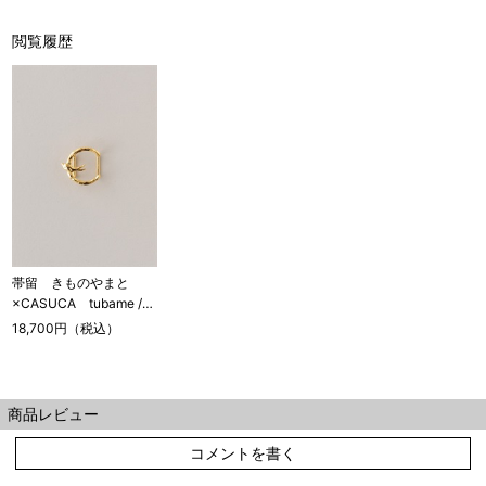
閲覧履歴
帯留 きものやまと
×CASUCA tubame /
gold
18,700円（税込）
商品レビュー
コメントを書く