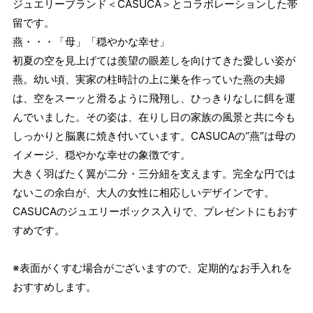
ジュエリーブランド＜CASUCA＞とコラボレーションした帯
留です。
燕・・・「母」「穏やかな幸せ」
初夏の空を見上げては羨望の眼差しを向けてきた愛しい姿が
燕。幼い頃、実家の柱時計の上に巣を作っていた燕の夫婦
は、空をスーッと滑るように飛翔し、ひっきりなしに餌を運
んでいました。その姿は、在りし日の家族の風景と共に今も
しっかりと脳裏に焼き付いています。CASUCAの“燕”は母の
イメージ、穏やかな幸せの象徴です。
大きく羽ばたく翼が二分・三分紐を支えます。完全な円では
ないこの余白が、大人の女性に相応しいデザインです。
CASUCAのジュエリーボックス入りで、プレゼントにもおす
すめです。
※表面がくすむ場合がございますので、定期的なお手入れを
おすすめします。