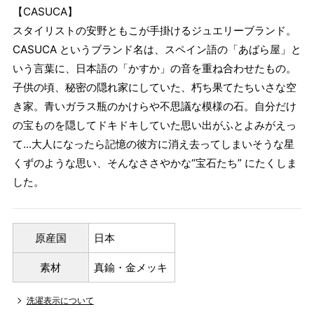
【CASUCA】
スタイリストの安野ともこが手掛けるジュエリーブランド。
CASUCA というブランド名は、スペイン語の「あばら屋」と
いう言葉に、日本語の「かすか」の音を重ね合わせたもの。
子供の頃、秘密の隠れ家にしていた、朽ち果てたちいさな空
き家。青いガラス瓶のかけらや不思議な模様の石。自分だけ
の宝ものを隠してドキドキしていた思い出がふとよみがえっ
て...大人になったら記憶の彼方に消え去ってしまいそうな星
くずのような思い、そんなささやかな“宝石たち” にたくしま
した。
原産国
日本
素材
真鍮・金メッキ
洗濯表示について