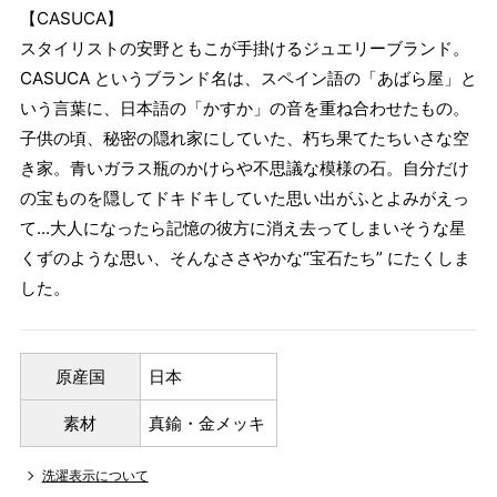
【CASUCA】
スタイリストの安野ともこが手掛けるジュエリーブランド。
CASUCA というブランド名は、スペイン語の「あばら屋」と
いう言葉に、日本語の「かすか」の音を重ね合わせたもの。
子供の頃、秘密の隠れ家にしていた、朽ち果てたちいさな空
き家。青いガラス瓶のかけらや不思議な模様の石。自分だけ
の宝ものを隠してドキドキしていた思い出がふとよみがえっ
て...大人になったら記憶の彼方に消え去ってしまいそうな星
くずのような思い、そんなささやかな“宝石たち” にたくしま
した。
原産国
日本
素材
真鍮・金メッキ
洗濯表示について