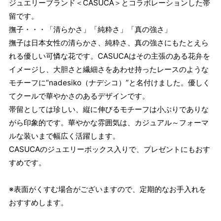
ジュエリーブランド＜CASUCA＞とコラボレーションした帯
留です。
撫子・・・「清らかさ」「純粋さ」「真の強さ」
撫子は日本女性の清らかさ、純粋さ、真の強さにもたとえら
れる優しい可憐な花です。CASUCAはその主張のある花弁を
イメージし、大胆さと繊細さをあわせ持ったレースのような
モチーフに“nadesiko（ナデシコ）”と名付けました。優しく
てクールで華やかさのあるデザインです。
帯留としては珍しい、縦に伸びるモチーフは小ぶりでありな
がら印象的です。華やかな雰囲気は、カジュアル～フォーマ
ルな装いまで幅広く活躍します。
CASUCAのジュエリーボックス入りで、プレゼントにもおす
すめです。
※表面がくすむ場合がございますので、定期的なお手入れを
おすすめします。