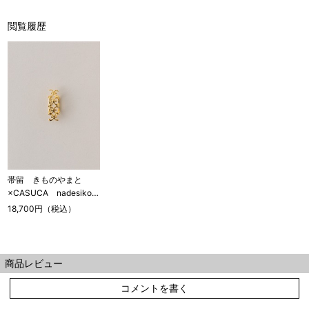
閲覧履歴
帯留 きものやまと
×CASUCA nadesiko /
gold
18,700円（税込）
商品レビュー
コメントを書く