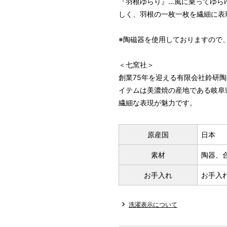
『羽根ゆらり』…風に乗ってゆら
しく、羽根の一枚一枚を繊細に表
※陶磁器を使用しておりますので
＜七窯社＞
創業75年を迎える有限会社鈴研
イテムは美濃焼の産地である岐阜
繊細な表現が魅力です。
原産国
日本
素材
陶器、
お手入れ
お手入
洗濯表示について