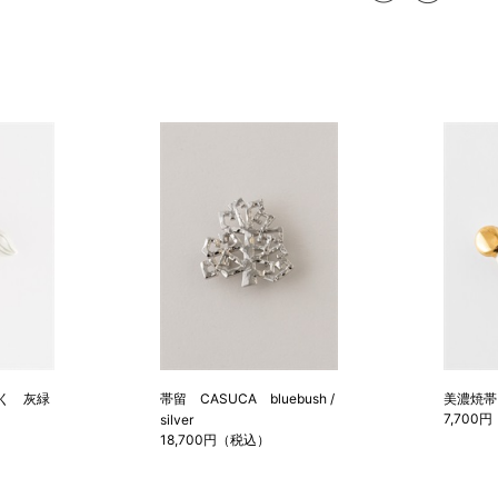
く 灰緑
帯留 CASUCA bluebush /
美濃焼帯
7,700
silver
18,700円（税込）