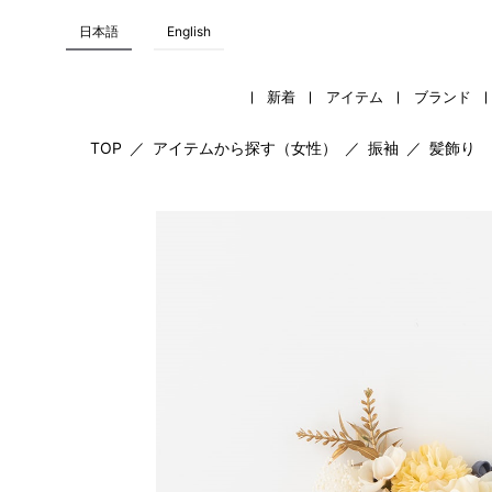
日本語
English
新着
アイテム
ブランド
TOP
／
アイテムから探す（女性）
／
振袖
／
髪飾り