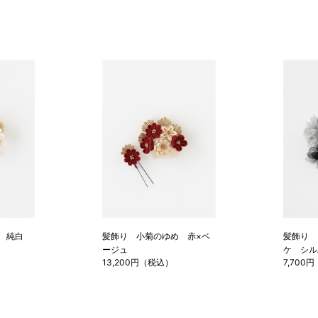
 純白
髪飾り 小菊のゆめ 赤×ベ
髪飾り 
ージュ
ケ シル
13,200円（税込）
7,700