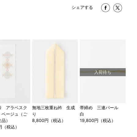
シェアする
入荷待ち
衿 アラベスク
無地三枚重ね衿 生成
帯締め 三連パール
 ベージュ（ご
り
白
注品）
8,800円（税込）
19,800円（税込）
00円（税込）