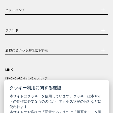
クリーニング
ブランド
着物にまつわるお役立ち情報
LINK
KIMONO ARCH オンラインストア
Y. & SONS オンラインストア
クッキー利用に関する確認
本サイトはクッキーを使用しています。クッキーは本サイ
トの動作に必要なもののほか、アクセス状況の分析などに
使われます。
きものやまと振
本サイトのお客様は「同意する」または「拒否する」を選