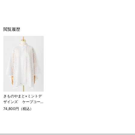
閲覧履歴
きものやまと×ミントデ
ザインズ ケープコー
ト シード/ホワイト
74,800円（税込）