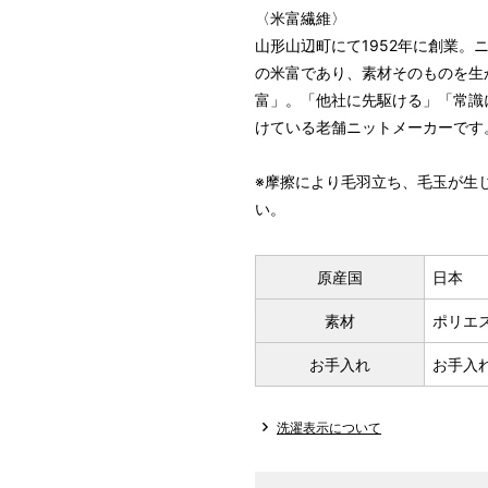
〈米富繊維〉
山形山辺町にて1952年に創業
の米富であり、素材そのものを生
富」。「他社に先駆ける」「常識
けている老舗ニットメーカーです
※摩擦により毛羽立ち、毛玉が生
い。
原産国
日本
素材
ポリエス
お手入れ
お手入
洗濯表示について