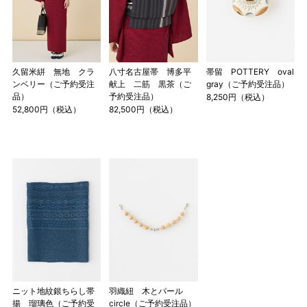
久留米絣 無地 クラ
八寸名古屋帯 博多平
帯留 POTTERY oval
ンベリー（ご予約受注
献上 二筋 黒茶（ご
gray（ご予約受注品）
品）
予約受注品）
8,250円（税込）
52,800円（税込）
82,500円（税込）
マイサイズでお仕立て（お客様の希望サイズでお仕立て）
店舗で採寸（お近くの店舗でスタッフが採寸）
ニット地紋銀ちらし帯
羽織紐 木とパール
揚 瑠璃色（ご予約受
circle（ご予約受注品）