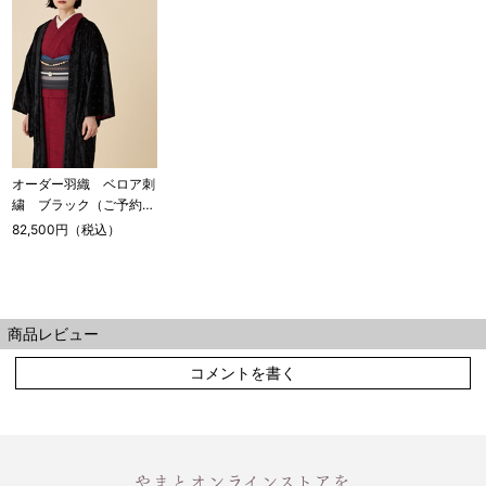
オーダー羽織 ベロア刺
繍 ブラック（ご予約受
注品）
82,500円（税込）
商品レビュー
コメントを書く
やまとオンラインストアを