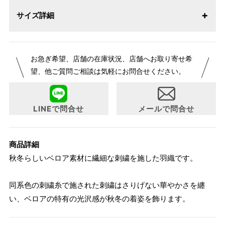
サイズ詳細
【サイズ表記変更のお知らせ】2026年1月23日より表記内容
お急ぎ希望、店舗の在庫状況、店舗へお取り寄せ希
が変更になりました。パターンオーダーは、お客様のお声か
望、他ご質問ご相談は気軽にお問合せください。
らよりお召しになりやすい寸法に変更いたしました。変更点
について詳細をお知りになりたい方はお問い合わせくださ
い。
LINEで問合せ
メールで問合せ
商品詳細
秋冬らしいベロア素材に繊細な刺繍を施した羽織です。
同系色の刺繍糸で施された刺繍はさりげない華やかさを纏
い、ベロアの特有の光沢感が秋冬の着姿を飾ります。