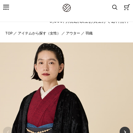
8,800円(税込)以上お買上げで送料無料
TOP
／
アイテムから探す（女性）
／
アウター
／
羽織