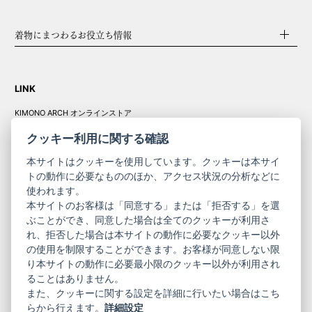
着物にまつわるお役立ち情報
LINK
KIMONO ARCH オンラインストア
Y. & SONS オンラインストア
クッキー利用に関する確認
本サイトはクッキーを使用しています。クッキーは本サイ
トの動作に必要なもののほか、アクセス状況の分析などに
使われます。
きものやまと振
本サイトのお客様は「同意する」または「拒否する」を選
コーポレート
袖
ぶことができ、同意した場合は全てのクッキーが利用さ
れ、拒否した場合は本サイトの動作に必要なクッキー以外
サイト
サイト
の使用を制限することができます。お客様が同意しない限
ニュースレター
ご利用案内
り本サイトの動作に必要最小限のクッキー以外が利用され
お問い合わせ
よくある質問
ることはありません。
プライバシーポリシー
特定商取引法に基づく表記
また、クッキーに関する設定を詳細に行いたい場合はこち
ご利用規約
らから行えます。
詳細設定