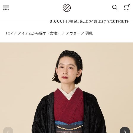
8,800円(税込)以上お買上げで送料無料
TOP
／
アイテムから探す（女性）
／
アウター
／
羽織