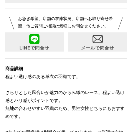
【サイズ表記変更のお知らせ】2026年1月23日より表記内容
お急ぎ希望、店舗の在庫状況、店舗へお取り寄せ希
が変更になりました。パターンオーダーは、お客様のお声か
望、他ご質問ご相談は気軽にお問合せください。
らよりお召しになりやすい寸法に変更いたしました。変更点
について詳細をお知りになりたい方はお問い合わせくださ
い。
LINEで問合せ
メールで問合せ
商品詳細
程よい透け感のある単衣の羽織です。
さらりとした風合いが魅力のからみ織のレース。程よい透け
感とハリ感がポイントです。
無地の合わせやすい羽織のため、男性女性どちらにもおすす
めです。