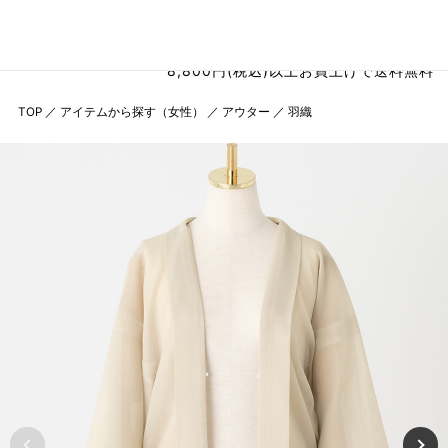
8,800円(税込)以上お買上げで送料無料
TOP
／
アイテムから探す（女性）
／
アウター
／
羽織