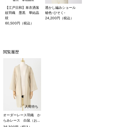
【江戸日和】単衣洒落
透かし編みショール
紋羽織 墨黒 華結晶
秘色-ひそく-
紋
24,200円（税込）
60,500円（税込）
閲覧履歴
入荷待ち
オーダーレース羽織 か
店舗一覧はこちら
らみレース 白鼠（お取
り寄せ品）
36,300円（税込）