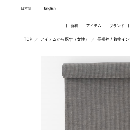
日本語
English
新着
アイテム
ブランド
TOP
／
アイテムから探す（女性）
／
長襦袢 / 着物イ