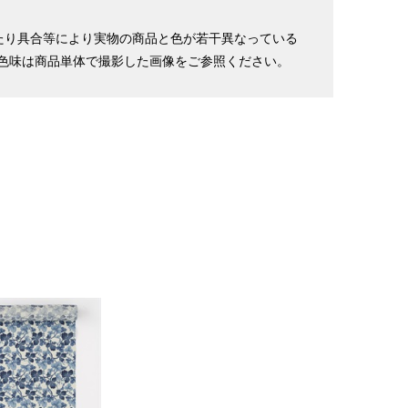
たり具合等により実物の商品と色が若干異なっている
寸法です。もともと鯨のひげで作られた道具で測っていたの
色味は商品単体で撮影した画像をご参照ください。
.8cm １分＝約0.38cm
 cm はおおよその長さとなります。
イズが出ない場合がございます。その際は、目一杯での寸法
ヒップ目安
長襦袢丈
裄
袖丈
121cm
63cm
48cm