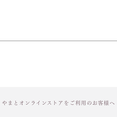
1 寸法は鯨尺（くじらじゃく）
で鯨尺と言います。
単位：１尺＝約38cm １寸＝約3
2 鯨尺寸法となりますので上表の
3 反物の巾により表記の裄のサ
とさせていただきます。
やまとオンラインストアをご利用のお客様へ