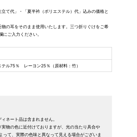
仕立て代」・「夏半衿（ポリエステル）代」込みの価格と
反物の耳をそのまま使用いたします。三つ折りぐけをご希
（きものと一緒にご注文いただき、希望の寸法がない場合）
欄にご入力ください。
S～LLサイズより、身長・ヒップを目安にサイズをお選び
様の希望サイズでお仕立て）
スタッフが採寸）
ステル75％ レーヨン25％（原材料：竹）
袖丈
前巾
後巾
袖付
ディネート品は含まれません。
ー0.76cm
＋3.8cm
＋1.9cm
ー0.76cm
り実物の色に近付けておりますが、光の当たり具合や
ー2分
＋1寸
＋5分
ー2分
よって、実際の色味と異なって見える場合がございま