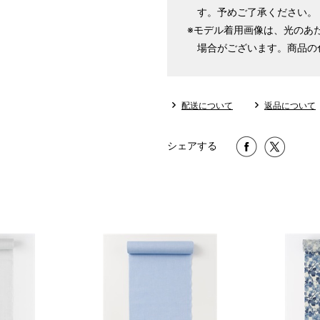
す。予めご了承ください。
※モデル着用画像は、光のあ
1 寸法は鯨尺（くじらじゃく）
場合がございます。商品の
で鯨尺と言います。
単位：１尺＝約38cm １寸＝約3
2 鯨尺寸法となりますので上表の
配送について
返品について
3 反物の巾により表記の裄のサ
とさせていただきます。
シェアする
サイズ
身長目安