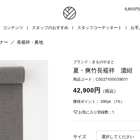
8,800
コンテンツ
スタッフのおすすめ
スタッフコーディネート
お手
ンナー
／
長襦袢・裏地
ブランド：きものやまと
夏・爽竹長襦袢 濃紺
商品コード：
C5027100039011
42,900円
（税込）
獲得ポイント：
390pt
（1%）
お気に入り登録数：1
サイズ