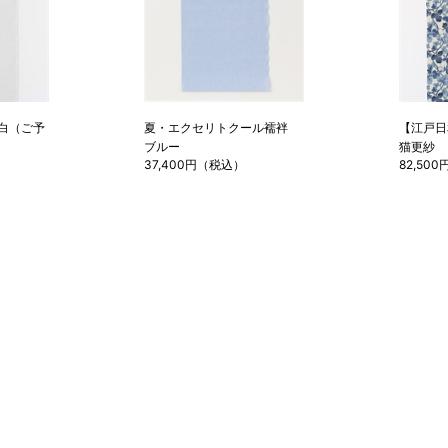
S
～155cm
SW
白（ご予
夏・エクセリトクール襦袢
【江戸
M
ブルー
猫更紗
37,400円（税込）
82,50
～160cm
MW
L
～165cm
LW
LL
～170cm