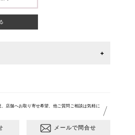
る
26年1月23日より表記内容が変更になりました。パターン
りお召しになりやすい寸法に変更いたしました。変更点に
はお問い合わせください。
況、店舗へお取り寄せ希望、他ご質問ご相談は気軽に
せ
メールで問合せ