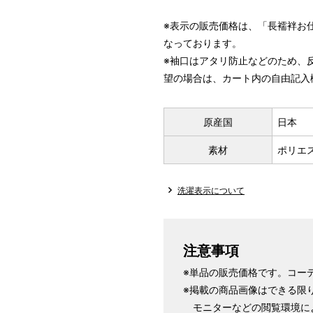
※表示の販売価格は、「長襦袢お
なっております。
※袖口はアタリ防止などのため、
きものを基準にしてお仕立て
望の場合は、カート内の自由記入
パターンオーダー（弊社規定の
いただく）
原産国
日本
マイサイズでお仕立て（お客
店舗で採寸（お近くの店舗で
素材
ポリエ
洗濯表示について
注意事項
長襦袢丈
裄
※単品の販売価格です。コー
身丈 ー32.3cm
ー0.76cm
※掲載の商品画像はできる限
身丈 ー8寸5分
ー2分
モニターなどの閲覧環境に