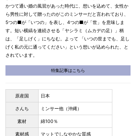
かつて通い婚の風習があった時代に、想いを込めて、女性か
ら男性に対して贈ったのがこのミンサーだと言われており、
5つの■が「いつの」を表し、4つの■が「世」を意味しま
す。短い横縞を連続させる「ヤシラミ（ムカデの足）」柄
は、「足しげく」にちなむ。よって 「いつの世までも、足し
げく私の元に通ってください」という想いが込められた、と
されています。
特集記事はこちら
原産国
日本
さんち
ミンサー他（沖縄）
素材
綿100％
素材感
マットでしなやかな質感