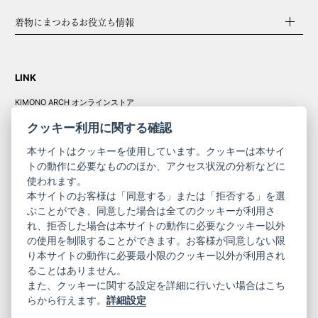
着物にまつわるお役立ち情報
LINK
KIMONO ARCH オンラインストア
Y. & SONS オンラインストア
クッキー利用に関する確認
本サイトはクッキーを使用しています。クッキーは本サイ
トの動作に必要なもののほか、アクセス状況の分析などに
使われます。
きものやまと振
本サイトのお客様は「同意する」または「拒否する」を選
コーポレート
袖
ぶことができ、同意した場合は全てのクッキーが利用さ
れ、拒否した場合は本サイトの動作に必要なクッキー以外
サイト
サイト
の使用を制限することができます。お客様が同意しない限
ニュースレター
ご利用案内
り本サイトの動作に必要最小限のクッキー以外が利用され
お問い合わせ
よくある質問
ることはありません。
プライバシーポリシー
特定商取引法に基づく表記
また、クッキーに関する設定を詳細に行いたい場合はこち
ご利用規約
らから行えます。
詳細設定