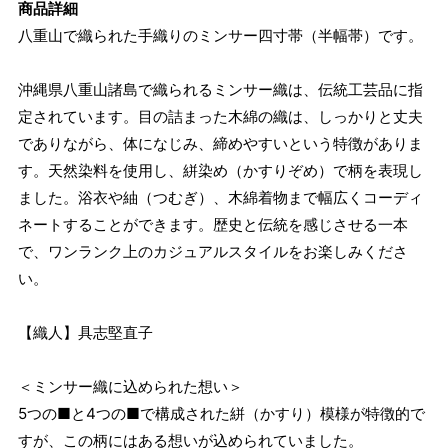
商品詳細
八重山で織られた手織りのミンサー四寸帯（半幅帯）です。
沖縄県八重山諸島で織られるミンサー織は、伝統工芸品に指
定されています。目の詰まった木綿の織は、しっかりと丈夫
でありながら、体になじみ、締めやすいという特徴がありま
す。天然染料を使用し、絣染め（かすりぞめ）で柄を表現し
ました。浴衣や紬（つむぎ）、木綿着物まで幅広くコーディ
ネートすることができます。歴史と伝統を感じさせる一本
で、ワンランク上のカジュアルスタイルをお楽しみくださ
い。
【織人】具志堅直子
＜ミンサー織に込められた想い＞
5つの■と4つの■で構成された絣（かすり）模様が特徴的で
すが、この柄にはある想いが込められていました。