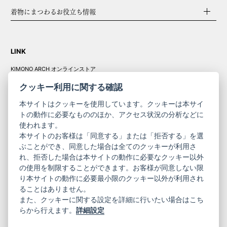
着物にまつわるお役立ち情報
LINK
KIMONO ARCH オンラインストア
Y. & SONS オンラインストア
クッキー利用に関する確認
本サイトはクッキーを使用しています。クッキーは本サイ
トの動作に必要なもののほか、アクセス状況の分析などに
使われます。
きものやまと振
本サイトのお客様は「同意する」または「拒否する」を選
コーポレート
袖
ぶことができ、同意した場合は全てのクッキーが利用さ
れ、拒否した場合は本サイトの動作に必要なクッキー以外
サイト
サイト
の使用を制限することができます。お客様が同意しない限
ニュースレター
ご利用案内
り本サイトの動作に必要最小限のクッキー以外が利用され
お問い合わせ
よくある質問
ることはありません。
プライバシーポリシー
特定商取引法に基づく表記
また、クッキーに関する設定を詳細に行いたい場合はこち
ご利用規約
らから行えます。
詳細設定