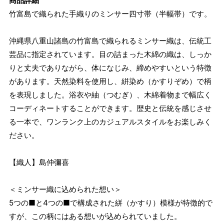
商品詳細
竹富島で織られた手織りのミンサー四寸帯（半幅帯）です。
沖縄県八重山諸島の竹富島で織られるミンサー織は、伝統工
芸品に指定されています。目の詰まった木綿の織は、しっか
りと丈夫でありながら、体になじみ、締めやすいという特徴
があります。天然染料を使用し、絣染め（かすりぞめ）で柄
を表現しました。浴衣や紬（つむぎ）、木綿着物まで幅広く
コーディネートすることができます。歴史と伝統を感じさせ
る一本で、ワンランク上のカジュアルスタイルをお楽しみく
ださい。
【織人】島仲彌喜
＜ミンサー織に込められた想い＞
5つの■と4つの■で構成された絣（かすり）模様が特徴的で
すが、この柄にはある想いが込められていました。