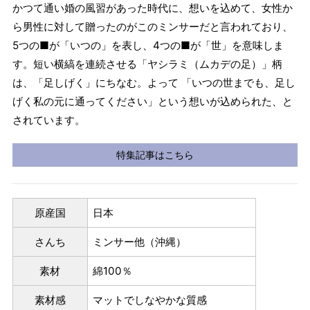
かつて通い婚の風習があった時代に、想いを込めて、女性か
ら男性に対して贈ったのがこのミンサーだと言われており、
5つの■が「いつの」を表し、4つの■が「世」を意味しま
す。短い横縞を連続させる「ヤシラミ（ムカデの足）」柄
は、「足しげく」にちなむ。よって 「いつの世までも、足し
げく私の元に通ってください」という想いが込められた、と
されています。
特集記事はこちら
原産国
日本
さんち
ミンサー他（沖縄）
素材
綿100％
素材感
マットでしなやかな質感