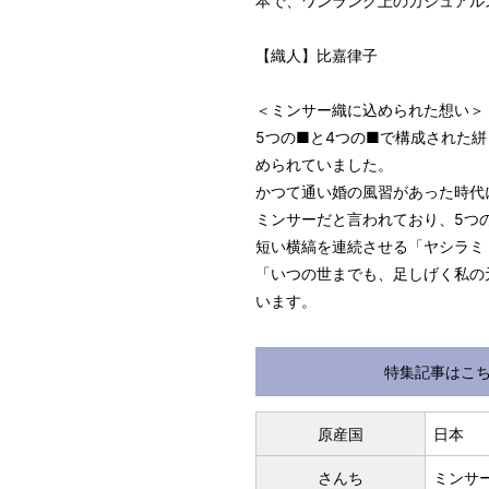
本で、ワンランク上のカジュアル
【織人】比嘉律子
＜ミンサー織に込められた想い＞
5つの■と4つの■で構成された
められていました。
かつて通い婚の風習があった時代
ミンサーだと言われており、5つ
短い横縞を連続させる「ヤシラミ
「いつの世までも、足しげく私の
います。
特集記事はこ
原産国
日本
さんち
ミンサ