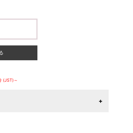
る
(JST)～