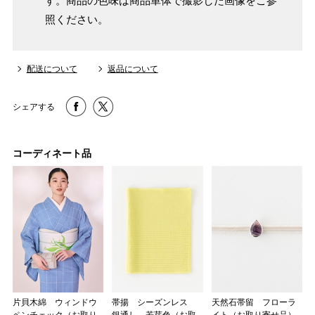
す。商品の色味は商品単体で撮影した画像をご参
照ください。
配送について
返品について
シェアする
コーディネート品
片貝木綿 ウィンドウ
帯揚 シーズンレス
天然石帯留 フローラ
ペンチェック（お取り
銀通し 若芽色（お取
イト（お取り寄せ品）