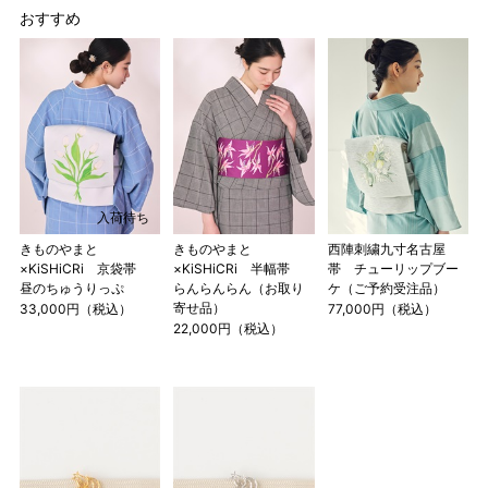
おすすめ
入荷待ち
きものやまと
きものやまと
西陣刺繍九寸名古屋
×KiSHiCRi 京袋帯
×KiSHiCRi 半幅帯
帯 チューリップブー
昼のちゅうりっぷ
らんらんらん（お取り
ケ（ご予約受注品）
寄せ品）
33,000円（税込）
77,000円（税込）
22,000円（税込）