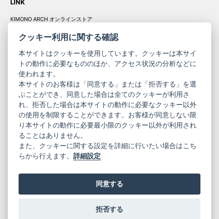
LINK
KIMONO ARCH オンラインストア
Y. & SONS オンラインストア
クッキー利用に関する確認
本サイトはクッキーを使用しています。クッキーは本サイ
トの動作に必要なもののほか、アクセス状況の分析などに
使われます。
きものやまと振
本サイトのお客様は「同意する」または「拒否する」を選
コーポレート
袖
ぶことができ、同意した場合は全てのクッキーが利用さ
れ、拒否した場合は本サイトの動作に必要なクッキー以外
サイト
サイト
の使用を制限することができます。お客様が同意しない限
ニュースレター
ご利用案内
り本サイトの動作に必要最小限のクッキー以外が利用され
お問い合わせ
よくある質問
ることはありません。
プライバシーポリシー
特定商取引法に基づく表記
また、クッキーに関する設定を詳細に行いたい場合はこち
ご利用規約
らから行えます。
詳細設定
同意する
拒否する
© 2019 YAMATO CO, LTD.
当サイトの情報を転載、複製、改変等は禁止いたします