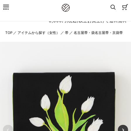
8,800円(税込)以上お買上げで送料無料
TOP
／
アイテムから探す（女性）
／
帯
／
名古屋帯・袋名古屋帯・京袋帯