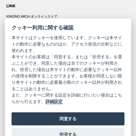
LINK
KIMONO ARCH オンラインストア
Y. & SONS オンラインストア
クッキー利用に関する確認
本サイトはクッキーを使用しています。クッキーは本サイ
トの動作に必要なもののほか、アクセス状況の分析などに
使われます。
きものやまと振
本サイトのお客様は「同意する」または「拒否する」を選
コーポレート
袖
ぶことができ、同意した場合は全てのクッキーが利用さ
サイト
サイト
れ、拒否した場合は本サイトの動作に必要なクッキー以外
の使用を制限することができます。お客様が同意しない限
ニュースレター
ご利用案内
り本サイトの動作に必要最小限のクッキー以外が利用され
お問い合わせ
よくある質問
ることはありません。
プライバシーポリシー
特定商取引法に基づく表記
また、クッキーに関する設定を詳細に行いたい場合はこち
ご利用規約
らから行えます。
詳細設定
同意する
拒否する
© 2019 YAMATO CO, LTD.