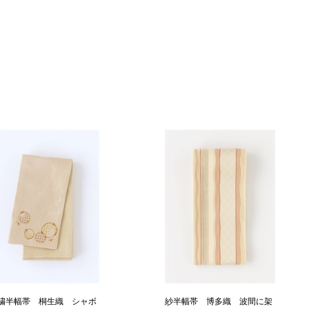
繍半幅帯 桐生織 シャボ
紗半幅帯 博多織 波間に架