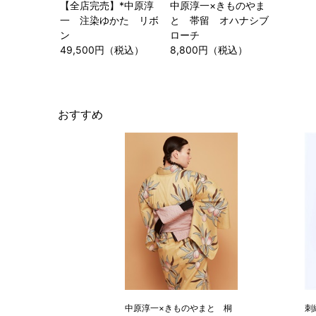
【全店完売】*中原淳
中原淳一×きものやま
一 注染ゆかた リボ
と 帯留 オハナシブ
ン
ローチ
49,500円（税込）
8,800円（税込）
おすすめ
中原淳一×きものやまと 桐
刺