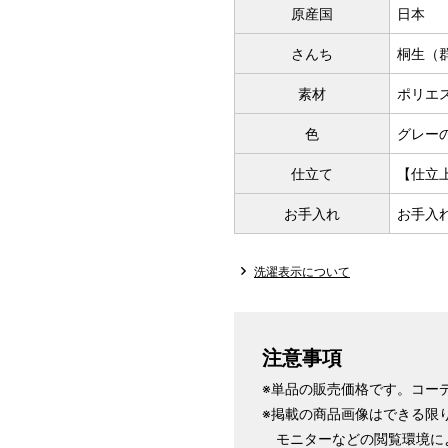
原産国
日本
さんち
桐生（
素材
ポリエ
色
グレー
仕立て
【仕立
お手入れ
お手入
洗濯表示について
注意事項
※単品の販売価格です。コー
※掲載の商品画像はできる限
モニターなどの閲覧環境に