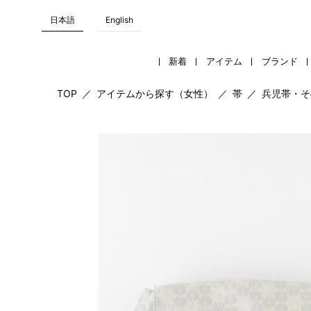
日本語
English
新着
アイテム
ブランド
TOP
／
アイテムから探す（女性）
／
帯
／
兵児帯・そ