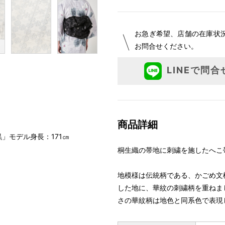
お急ぎ希望、店舗の在庫状
お問合せください。
LINEで問合
商品詳細
」モデル身長：171㎝
桐生織の帯地に刺繍を施したへこ
地模様は伝統柄である、かごめ文
した地に、華紋の刺繍柄を重ねま
さの華紋柄は地色と同系色で表現