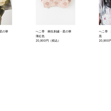
・星の華
へこ帯 桐生刺繍・星の華
へこ帯
薄紅色
黒
20,900円（税込）
20,90