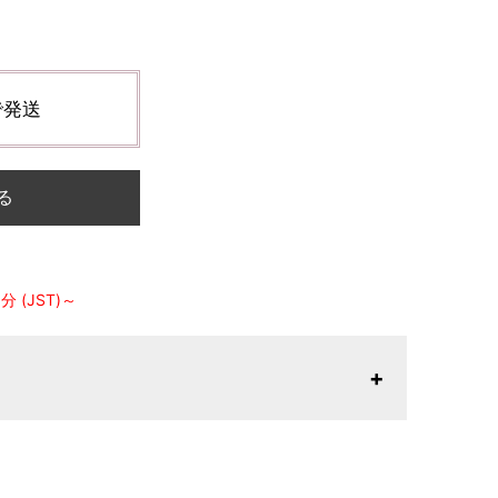
で発送
る
 (JST)～