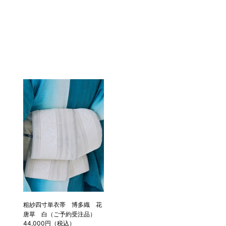
粗紗四寸単衣帯 博多織 花
唐草 白（ご予約受注品）
44,000円（税込）