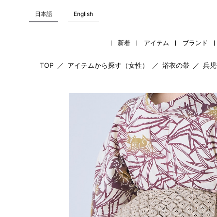
日本語
English
新着
アイテム
ブランド
TOP
／
アイテムから探す（女性）
／
浴衣の帯
／
兵児