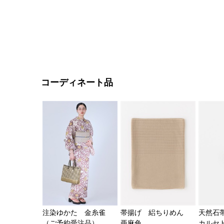
コーディネート品
注染ゆかた 金糸雀
帯揚げ 絽ちりめん
天然石
（ご予約受注品）
亜麻色
カルセ