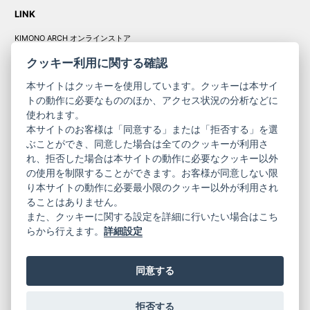
LINK
KIMONO ARCH オンラインストア
Y. & SONS オンラインストア
クッキー利用に関する確認
本サイトはクッキーを使用しています。クッキーは本サイ
トの動作に必要なもののほか、アクセス状況の分析などに
使われます。
きものやまと振
本サイトのお客様は「同意する」または「拒否する」を選
コーポレート
袖
ぶことができ、同意した場合は全てのクッキーが利用さ
れ、拒否した場合は本サイトの動作に必要なクッキー以外
サイト
サイト
の使用を制限することができます。お客様が同意しない限
ニュースレター
ご利用案内
り本サイトの動作に必要最小限のクッキー以外が利用され
お問い合わせ
よくある質問
ることはありません。
プライバシーポリシー
特定商取引法に基づく表記
また、クッキーに関する設定を詳細に行いたい場合はこち
ご利用規約
らから行えます。
詳細設定
同意する
拒否する
© 2019 YAMATO CO, LTD.