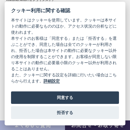
Y. & SONS オンラインストア
クッキー利用に関する確認
本サイトはクッキーを使用しています。クッキーは本サイ
トの動作に必要なもののほか、アクセス状況の分析などに
使われます。
きものやまと振
本サイトのお客様は「同意する」または「拒否する」を選
コーポレート
袖
ぶことができ、同意した場合は全てのクッキーが利用さ
れ、拒否した場合は本サイトの動作に必要なクッキー以外
サイト
サイト
の使用を制限することができます。お客様が同意しない限
ニュースレター
ご利用案内
り本サイトの動作に必要最小限のクッキー以外が利用され
お問い合わせ
よくある質問
ることはありません。
プライバシーポリシー
特定商取引法に基づく表記
また、クッキーに関する設定を詳細に行いたい場合はこち
ご利用規約
らから行えます。
詳細設定
同意する
拒否する
© 2019 YAMATO CO, LTD.
当サイトの情報を転載、複製、改変等は禁止いたします