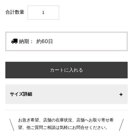
合計数量
納期：
約60日
カートに入れる
サイズ詳細
【サイズ表記変更のお知らせ】2026年1月23日より表記内容
お急ぎ希望、店舗の在庫状況、店舗へお取り寄せ希
が変更になりました。パターンオーダーは、お客様のお声か
望、他ご質問ご相談は気軽にお問合せください。
らよりお召しになりやすい寸法に変更いたしました。変更点