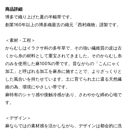
商品詳細
博多で織り上げた夏の半幅帯です。
創業160年以上の博多織最古の織元「西村織物」謹製です。
＜素材・工程＞
からむしはイラクサ科の多年草で、その強い繊維質の皮は古
くから糸の材料として重宝されてきました。そのからむし糸
のみを使用した麻100%の帯です。昔ながらの「こんにゃく
加工」と呼ばれる加工を麻糸に施すことで、よりざっくりと
した風合いを持たせています。土に育てられ土に還る天然繊
維の為、環境にやさしい帯です。
麻特有のシャリ感や接触冷感があり、さわやかな締め心地で
す。
＜デザイン＞
麻ならではの素材感を活かしながら、デザインは都会的に洗