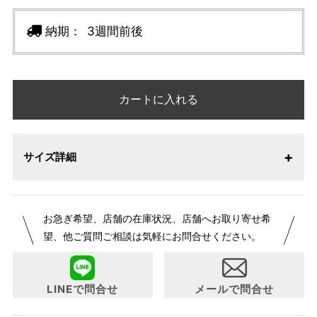
納期：
3週間前後
カートに入れる
サイズ詳細
【サイズ表記変更のお知らせ】2026年1月23日より表記内容
お急ぎ希望、店舗の在庫状況、店舗へお取り寄せ希
が変更になりました。パターンオーダーは、お客様のお声か
望、他ご質問ご相談は気軽にお問合せください。
らよりお召しになりやすい寸法に変更いたしました。変更点
について詳細をお知りになりたい方はお問い合わせくださ
い。
LINEで問合せ
メールで問合せ