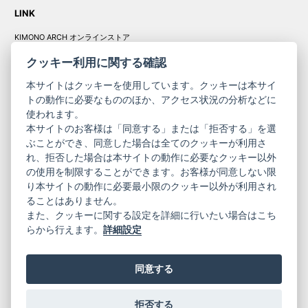
LINK
KIMONO ARCH オンラインストア
Y. & SONS オンラインストア
クッキー利用に関する確認
本サイトはクッキーを使用しています。クッキーは本サイ
トの動作に必要なもののほか、アクセス状況の分析などに
使われます。
きものやまと振
本サイトのお客様は「同意する」または「拒否する」を選
コーポレート
袖
ぶことができ、同意した場合は全てのクッキーが利用さ
サイト
サイト
れ、拒否した場合は本サイトの動作に必要なクッキー以外
の使用を制限することができます。お客様が同意しない限
ニュースレター
ご利用案内
り本サイトの動作に必要最小限のクッキー以外が利用され
お問い合わせ
よくある質問
ることはありません。
プライバシーポリシー
特定商取引法に基づく表記
また、クッキーに関する設定を詳細に行いたい場合はこち
ご利用規約
らから行えます。
詳細設定
同意する
拒否する
© 2019 YAMATO CO, LTD.