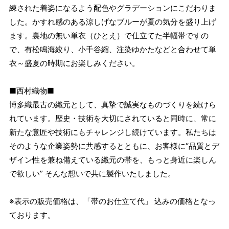
練された着姿になるよう配色やグラデーションにこだわりま
した。かすれ感のある涼しげなブルーが夏の気分を盛り上げ
ます。裏地の無い単衣（ひとえ）で仕立てた半幅帯ですの
で、有松鳴海絞り、小千谷縮、注染ゆかたなどと合わせて単
衣～盛夏の時期にお楽しみください。
■西村織物■
博多織最古の織元として、真摯で誠実なものづくりを続けら
れています。歴史・技術を大切にされていると同時に、常に
新たな意匠や技術にもチャレンジし続けています。私たちは
そのような企業姿勢に共感するとともに、お客様に“品質とデ
ザイン性を兼ね備えている織元の帯を、もっと身近に楽しん
で欲しい” そんな想いで共に製作いたしました。
※表示の販売価格は、「帯のお仕立て代」 込みの価格となっ
ております。