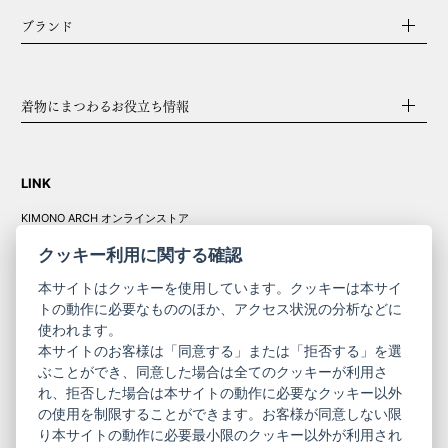
ブランド
着物にまつわるお役立ち情報
LINK
KIMONO ARCH オンラインストア
Y. & SONS オンラインストア
クッキー利用に関する確認
本サイトはクッキーを使用しています。クッキーは本サイ
トの動作に必要なもののほか、アクセス状況の分析などに
使われます。
きものやまと振
本サイトのお客様は「同意する」または「拒否する」を選
コーポレート
袖
ぶことができ、同意した場合は全てのクッキーが利用さ
サイト
サイト
れ、拒否した場合は本サイトの動作に必要なクッキー以外
の使用を制限することができます。お客様が同意しない限
ニュースレター
ご利用案内
り本サイトの動作に必要最小限のクッキー以外が利用され
お問い合わせ
よくある質問