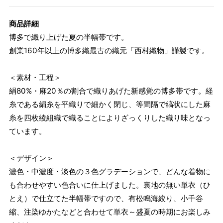
商品詳細
博多で織り上げた夏の半幅帯です。
創業160年以上の博多織最古の織元「西村織物」謹製です。
＜素材・工程＞
絹80%・麻20％の割合で織りあげた新感覚の博多帯です。経
糸である絹糸を平織りで細かく閉じ、等間隔で縞状にした麻
糸を四枚綾組織で織ることによりざっくりした織り味となっ
ています。
＜デザイン＞
濃色・中濃度・淡色の３色グラデーションで、どんな着物に
も合わせやすい色合いに仕上げました。裏地の無い単衣（ひ
とえ）で仕立てた半幅帯ですので、有松鳴海絞り、小千谷
縮、注染ゆかたなどと合わせて単衣～盛夏の時期にお楽しみ