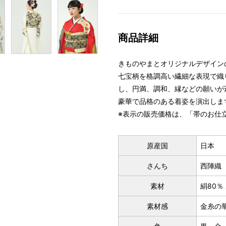
商品詳細
きものやまとオリジナルデザイン
七宝柄を格調高い繊細な表現で織
し、円満、調和、縁などの願いが
豪華で品格のある着姿を演出しま
※表示の販売価格は、「帯のお仕
原産国
日本
さんち
西陣織
素材
絹80％
素材感
金糸の