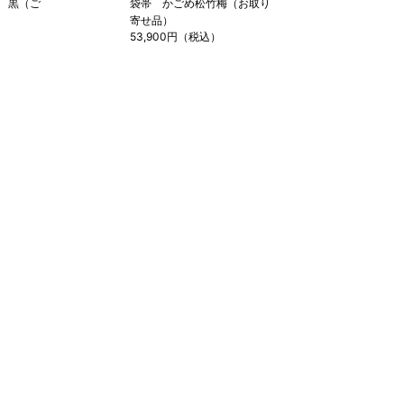
 黒（ご
袋帯 かごめ松竹梅（お取り
寄せ品）
53,900円（税込）