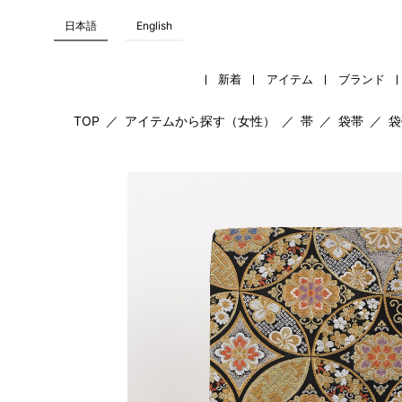
日本語
English
新着
アイテム
ブランド
TOP
／
アイテムから探す（女性）
／
帯
／
袋帯
／
袋