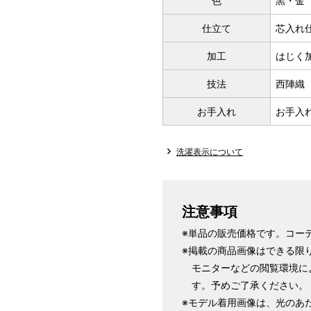
色
黒・金
仕立て
芯入れ
加工
はじく
技法
西陣織
お手入れ
お手入
洗濯表示について
注意事項
※単品の販売価格です。コー
※掲載の商品画像はできる限
モニターなどの閲覧環境に
す。予めご了承ください。
※モデル着用画像は、光のあ