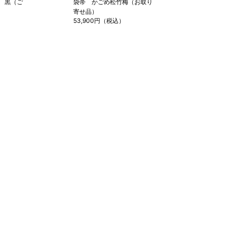
 黒（ご
袋帯 かごめ松竹梅（お取り
寄せ品）
53,900円（税込）