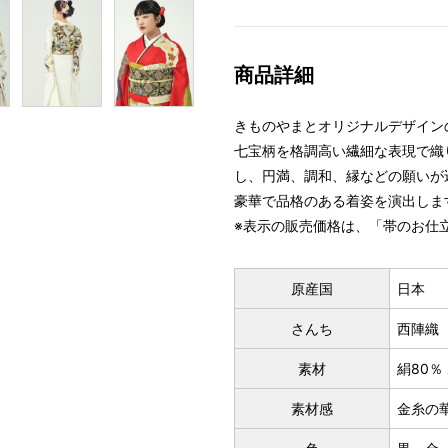
商品詳細
きものやまとオリジナルデザイン
七宝柄を格調高い繊細な表現で織
し、円満、調和、縁などの願いが
豪華で品格のある着姿を演出しま
※表示の販売価格は、「帯のお仕
原産国
日本
さんち
西陣織
素材
絹80％
素材感
金糸の