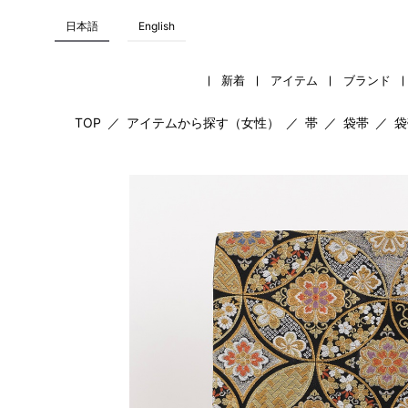
日本語
English
新着
アイテム
ブランド
TOP
／
アイテムから探す（女性）
／
帯
／
袋帯
／
袋