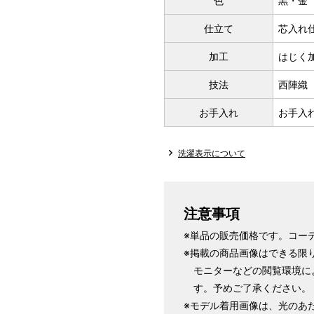
色
黒・金
仕立て
芯入れ
加工
はじく
技法
西陣織
お手入れ
お手入
洗濯表示について
注意事項
※単品の販売価格です。コー
※掲載の商品画像はできる限
モニターなどの閲覧環境に
す。予めご了承ください。
※モデル着用画像は、光のあ