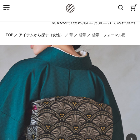
8,800円(税込)以上お買上げで送料無料
TOP
／
アイテムから探す（女性）
／
帯
／
袋帯
／
袋帯 フォーマル用