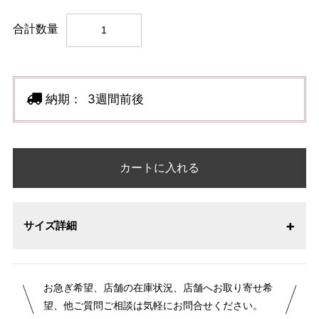
合計数量
納期：
3週間前後
カートに入れる
サイズ詳細
【サイズ表記変更のお知らせ】2026年1月23日より表記内容
お急ぎ希望、店舗の在庫状況、店舗へお取り寄せ希
が変更になりました。パターンオーダーは、お客様のお声か
望、他ご質問ご相談は気軽にお問合せください。
らよりお召しになりやすい寸法に変更いたしました。変更点