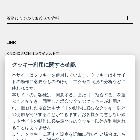
着物にまつわるお役立ち情報
LINK
KIMONO ARCH オンラインストア
Y. & SONS オンラインストア
クッキー利用に関する確認
本サイトはクッキーを使用しています。クッキーは本サイ
トの動作に必要なもののほか、アクセス状況の分析などに
使われます。
きものやまと振
本サイトのお客様は「同意する」または「拒否する」を選
コーポレート
袖
ぶことができ、同意した場合は全てのクッキーが利用さ
れ、拒否した場合は本サイトの動作に必要なクッキー以外
サイト
サイト
の使用を制限することができます。お客様が同意しない限
ニュースレター
ご利用案内
り本サイトの動作に必要最小限のクッキー以外が利用され
お問い合わせ
よくある質問
ることはありません。
プライバシーポリシー
特定商取引法に基づく表記
また、クッキーに関する設定を詳細に行いたい場合はこち
ご利用規約