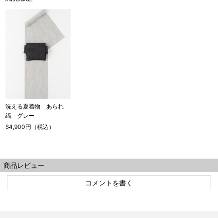
163cm
MW
～100cm
4尺3寸
165cm
L
～98cm
4尺3寸5分
～165cm
167cm
LW
～105cm
4尺4寸
169cm
LL
～170cm
～98cm
洗える夏着物 あられ
4尺4寸5分
縞 グレー
64,900円（税込）
1 寸法は鯨尺（くじらじゃく）寸法です。もともと鯨のひげ
で作られた道具で測っていたので鯨尺と言います。
商品レビュー
単位：１尺＝約38cm １寸＝約3.8cm １分＝約0.38cm
2 鯨尺寸法となりますので上表の cm はおおよその長さとな
コメントを書く
ります。
3 反物の巾により表記の裄のサイズが出ない場合がございま