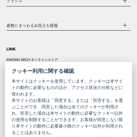
ブランド
着物にまつわるお役立ち情報
LINK
KIMONO ARCH オンラインストア
Y. & SONS オンラインストア
クッキー利用に関する確認
本サイトはクッキーを使用しています。クッキーは本サイ
トの動作に必要なもののほか、アクセス状況の分析などに
使われます。
きものやまと振
本サイトのお客様は「同意する」または「拒否する」を選
コーポレート
袖
ぶことができ、同意した場合は全てのクッキーが利用さ
サイト
サイト
れ、拒否した場合は本サイトの動作に必要なクッキー以外
の使用を制限することができます。お客様が同意しない限
ニュースレター
ご利用案内
り本サイトの動作に必要最小限のクッキー以外が利用され
お問い合わせ
よくある質問
ることはありません。
プライバシーポリシー
特定商取引法に基づく表記