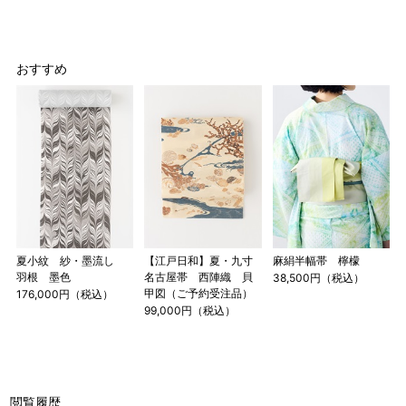
おすすめ
サイズ
身長目安
ヒップ目安
身丈
153cm
S
～90cm
夏小紋 紗・墨流し
【江戸日和】夏・九寸
麻絹半幅帯 檸檬
4尺5分
羽根 墨色
名古屋帯 西陣織 貝
38,500円（税込）
～155cm
甲図（ご予約受注品）
176,000円（税込）
155cm
99,000円（税込）
SW
～95cm
4尺1寸
159cm
M
～95cm
4尺2寸
～160cm
閲覧履歴