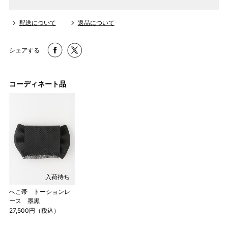
配送について
返品について
シェアする
コーディネート品
パターンオーダー（弊社規定のS～LLサイズより、身長・
ヒップを目安にサイズをお選びいただく）
入荷待ち
マイサイズでお仕立て（お客様の希望サイズでお仕立て）
へこ帯 トーションレ
ース 墨黒
店舗で採寸（お近くの店舗でスタッフが採寸）
27,500円（税込）