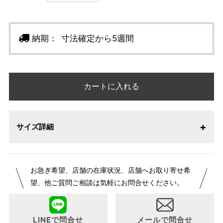
納期：
寸法確定から5週間
カートに入れる
サイズ詳細
【サイズ表記変更のお知らせ】2026年1月23日より表記内容
お急ぎ希望、店舗の在庫状況、店舗へお取り寄せ希
が変更になりました。パターンオーダーは、お客様のお声か
望、他ご質問ご相談は気軽にお問合せください。
らよりお召しになりやすい寸法に変更いたしました。変更点
について詳細をお知りになりたい方はお問い合わせくださ
い。
LINEで問合せ
メールで問合せ