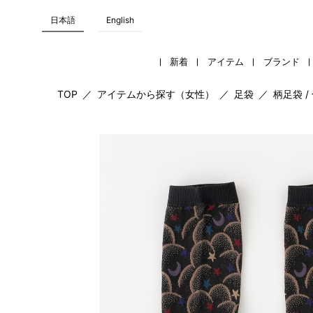
日本語
English
新着
アイテム
ブランド
TOP
／
アイテムから探す（女性）
／
足袋
／
柄足袋 /