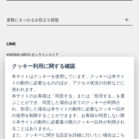
着物にまつわるお役立ち情報
LINK
KIMONO ARCH オンラインストア
Y. & SONS オンラインストア
クッキー利用に関する確認
本サイトはクッキーを使用しています。クッキーは本サイ
トの動作に必要なもののほか、アクセス状況の分析などに
使われます。
きものやまと振
本サイトのお客様は「同意する」または「拒否する」を選
コーポレート
袖
ぶことができ、同意した場合は全てのクッキーが利用さ
れ、拒否した場合は本サイトの動作に必要なクッキー以外
サイト
サイト
の使用を制限することができます。お客様が同意しない限
ニュースレター
ご利用案内
り本サイトの動作に必要最小限のクッキー以外が利用され
お問い合わせ
よくある質問
ることはありません。
プライバシーポリシー
特定商取引法に基づく表記
また、クッキーに関する設定を詳細に行いたい場合はこち
ご利用規約