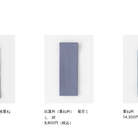
三枚重ね
比翼衿（重ね衿） 菊尽く
重ね衿 
14,30
し 紺
8,800円（税込）