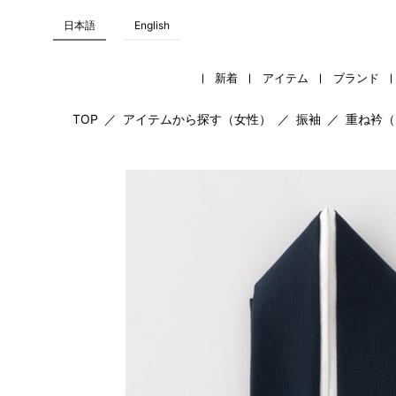
日本語
English
新着
アイテム
ブランド
TOP
／
アイテムから探す（女性）
／
振袖
／
重ね衿（