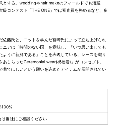
る。weddingやhair makeのフィールドでも活躍
級コンテスト「THE ONE」では審査員を務めるなど、多
だ佐藤氏と、ニットを学んだ宮崎氏によって立ち上げられ
ロニアは「時間のない国」を意味し、「いつ思い出しても
たように新鮮である」ことを表現している。レースを織り
らったCeremonial wear(祝福着)」がコンセプト。
で着てほしいという願いを込めたアイテムが展開されてい
100%
れは当社にご相談ください