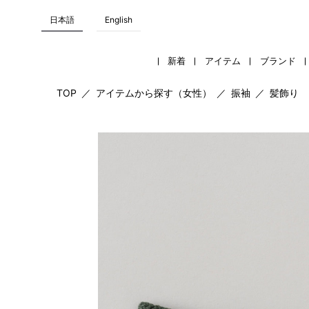
日本語
English
新着
アイテム
ブランド
TOP
／
アイテムから探す（女性）
／
振袖
／
髪飾り