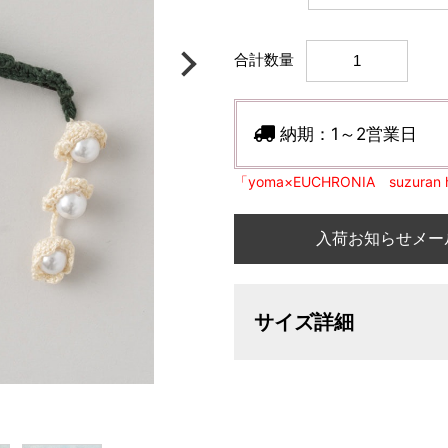
合計数量
納期：
1～2営業日
「yoma×EUCHRONIA suzura
入荷お知らせメー
サイズ詳細