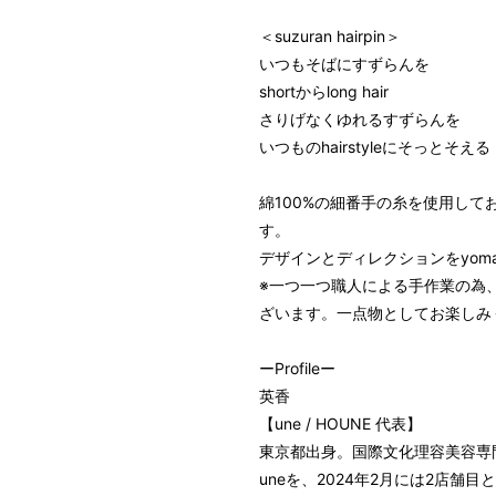
＜suzuran hairpin＞
いつもそばにすずらんを
shortからlong hair
さりげなくゆれるすずらんを
いつものhairstyleにそっとそえる
綿100%の細番手の糸を使用し
す。
デザインとディレクションをyoma
※一つ一つ職人による手作業の為
ざいます。一点物としてお楽しみ
ーProfileー
英香
【une / HOUNE 代表】
東京都出身。国際文化理容美容専門
uneを、2024年2月には2店舗