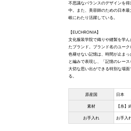
不思議なバランスのデザインを得意とす
中。また、美容師のための日本最大
岐にわたり活躍している。
【EUCHRONIA】
文化服装学院で織りや縫製を学ん
たブランド。ブランド名のユーク
色褪せない記憶は、時間が止まっ
と編みで表現し、「記憶のレースをあし
大切な思い出ができる特別な場面
る。
原産国
日本
素材
【糸】綿
お手入れ
お手入