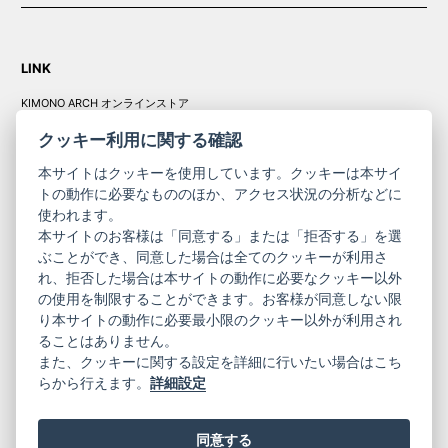
LINK
KIMONO ARCH オンラインストア
Y. & SONS オンラインストア
クッキー利用に関する確認
本サイトはクッキーを使用しています。クッキーは本サイ
トの動作に必要なもののほか、アクセス状況の分析などに
使われます。
きものやまと振
本サイトのお客様は「同意する」または「拒否する」を選
コーポレート
袖
ぶことができ、同意した場合は全てのクッキーが利用さ
サイト
サイト
れ、拒否した場合は本サイトの動作に必要なクッキー以外
の使用を制限することができます。お客様が同意しない限
ニュースレター
ご利用案内
り本サイトの動作に必要最小限のクッキー以外が利用され
お問い合わせ
よくある質問
ることはありません。
プライバシーポリシー
特定商取引法に基づく表記
また、クッキーに関する設定を詳細に行いたい場合はこち
ご利用規約
らから行えます。
詳細設定
同意する