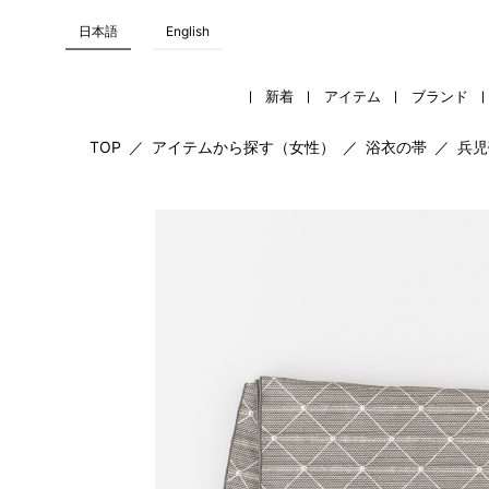
日本語
English
新着
アイテム
ブランド
TOP
／
アイテムから探す（女性）
／
浴衣の帯
／
兵児