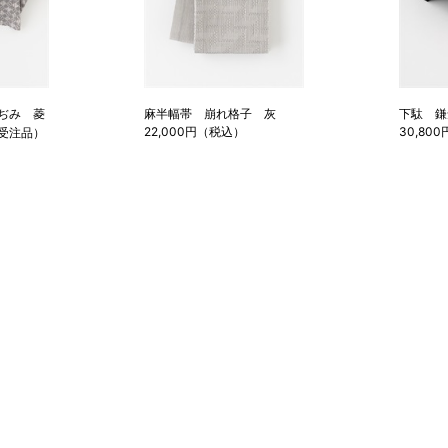
ぢみ 菱
麻半幅帯 崩れ格子 灰
下駄 鎌
22,000円（税込）
30,80
受注品）