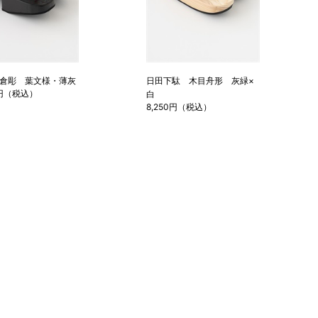
倉彫 葉文様・薄灰
日田下駄 木目舟形 灰緑×
0円（税込）
白
8,250円（税込）