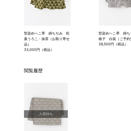
型染めへこ帯 綿ちぢみ 松
型染めへこ帯 綿ち
葉うろこ・抹茶（お取り寄せ
格子 白鼠（ご予約
38,500円（税込）
品）
33,000円（税込）
閲覧履歴
入荷待ち