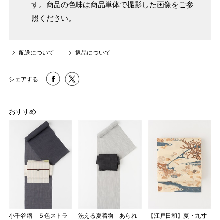
す。商品の色味は商品単体で撮影した画像をご参
マイサイズでお仕立て（お客様の希望サイズでお仕立て）
照ください。
店舗で採寸（お近くの店舗でスタッフが採寸）
配送について
返品について
シェアする
おすすめ
サイズ
身長目安
ヒップ目安
身丈
153cm
S
～90cm
4尺5分
～155cm
155cm
小千谷縮 ５色ストラ
洗える夏着物 あられ
【江戸日和】夏・九寸
SW
～95cm