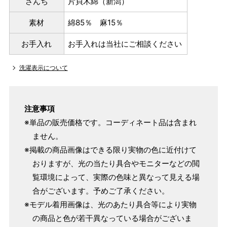
さんち
片貝木綿（新潟）
素材
綿85％ 麻15％
お手入れ
お手入れは当社にご相談ください
洗濯表示について
注意事項
※単品の販売価格です。コーディネート品は含まれ
ません。
※掲載の商品画像はできる限り実物の色に近付けて
おりますが、光の当たり具合やモニターなどの閲
覧環境によって、実際の色味と異なって見える場
合がございます。予めご了承ください。
※モデル着用画像は、光のあたり具合等により実物
パターンオーダー（弊社規定のS～LLサイズより、身長・
の商品と色が若干異なっている場合がございま
ヒップを目安にサイズをお選びいただく）