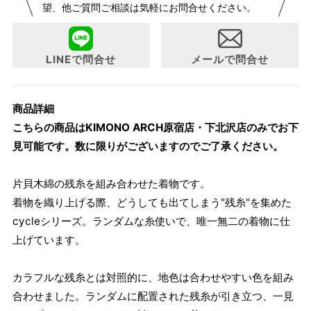
望、他ご質問ご相談は気軽にお問合せください。
らよりお召しになりやすい寸法に変更いたしました。変更点
について詳細をお知りになりたい方はお問い合わせくださ
い。
LINEで問合せ
メールで問合せ
商品詳細
こちらの商品はKIMONO ARCH原宿店・下北沢店のみでお下
見可能です。数に限りがございますのでご了承ください。
片貝木綿の残糸を組み合わせた着物です。
着物を織り上げる際、どうしても出てしまう"残糸"を集めた
cycleシリーズ。ランダムな糸使いで、唯一無二の着物に仕
上げています。
カラフルな残糸とは対照的に、地色は合わせやすい色を組み
合わせました。ランダムに配置された残糸が引き立つ、一見