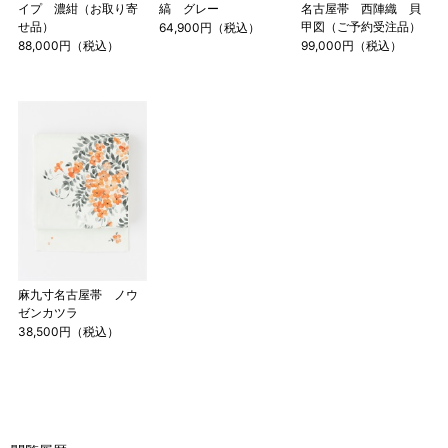
イプ 濃紺（お取り寄
縞 グレー
名古屋帯 西陣織 貝
4尺1寸
せ品）
甲図（ご予約受注品）
64,900円（税込）
159cm
88,000円（税込）
99,000円（税込）
M
～95cm
4尺2寸
～160cm
163cm
MW
～100cm
4尺3寸
165cm
L
～98cm
4尺3寸5分
～165cm
167cm
LW
～105cm
4尺4寸
169cm
麻九寸名古屋帯 ノウ
LL
～170cm
～98cm
ゼンカツラ
4尺4寸5分
38,500円（税込）
1 寸法は鯨尺（くじらじゃく）寸法です。もともと鯨のひげ
で作られた道具で測っていたので鯨尺と言います。
単位：１尺＝約38cm １寸＝約3.8cm １分＝約0.38cm