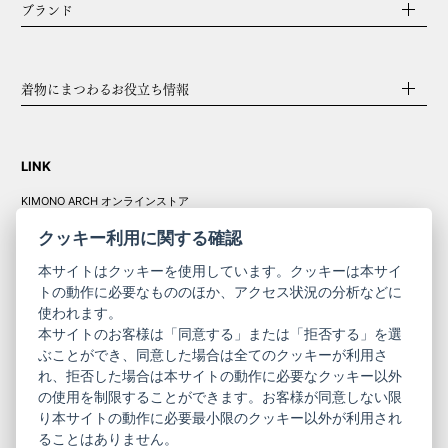
ブランド
着物にまつわるお役立ち情報
LINK
KIMONO ARCH オンラインストア
Y. & SONS オンラインストア
クッキー利用に関する確認
本サイトはクッキーを使用しています。クッキーは本サイ
トの動作に必要なもののほか、アクセス状況の分析などに
使われます。
きものやまと振
本サイトのお客様は「同意する」または「拒否する」を選
コーポレート
袖
ぶことができ、同意した場合は全てのクッキーが利用さ
サイト
サイト
れ、拒否した場合は本サイトの動作に必要なクッキー以外
の使用を制限することができます。お客様が同意しない限
ニュースレター
ご利用案内
り本サイトの動作に必要最小限のクッキー以外が利用され
お問い合わせ
よくある質問
ることはありません。