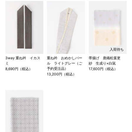
入荷待ち
3way 重ね衿 イカス
重ね衿 おめかしパー
帯揚げ 唐織松葉更
ミ
ル ライトグレー（ご
紗 生成り×白鼠
予約受注品）
8,690円（税込）
17,600円（税込）
13,200円（税込）