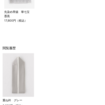
先染め帯揚 華七宝
墨黒
17,600円（税込）
閲覧履歴
重ね衿 グレー