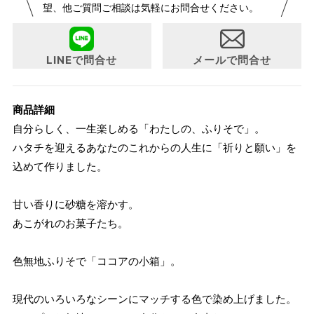
望、他ご質問ご相談は気軽にお問合せください。
らよりお召しになりやすい寸法に変更いたしました。変更点
について詳細をお知りになりたい方はお問い合わせくださ
い。
LINEで問合せ
メールで問合せ
商品詳細
自分らしく、一生楽しめる「わたしの、ふりそで」。
ハタチを迎えるあなたのこれからの人生に「祈りと願い」を
込めて作りました。
甘い香りに砂糖を溶かす。
あこがれのお菓子たち。
色無地ふりそで「ココアの小箱」。
現代のいろいろなシーンにマッチする色で染め上げました。