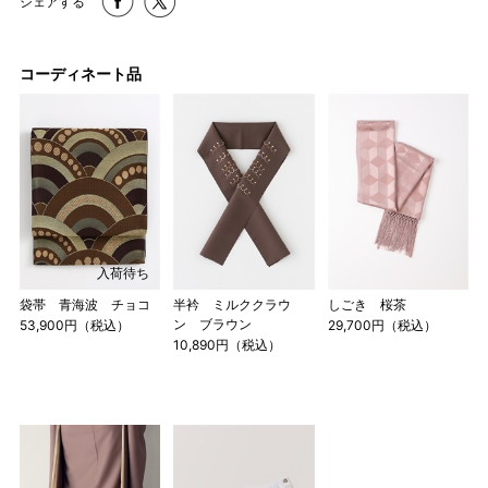
シェアする
4尺1寸
159cm
M
～95cm
コーディネート品
4尺2寸
～160cm
163cm
MW
～100cm
4尺3寸
165cm
L
～98cm
4尺3寸5分
～165cm
167cm
LW
～105cm
入荷待ち
4尺4寸
袋帯 青海波 チョコ
半衿 ミルククラウ
しごき 桜茶
170cm
ン ブラウン
53,900円（税込）
29,700円（税込）
LL
～170cm
～98cm
10,890円（税込）
4尺4寸5分
1 寸法は鯨尺（くじらじゃく）寸法です。もともと鯨のひげ
で作られた道具で測っていたので鯨尺と言います。
単位：１尺＝約38cm １寸＝約3.8cm １分＝約0.38cm