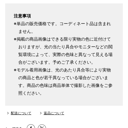
マイサイズでお仕立て（お客様の希望サイズでお仕立て）
店舗で採寸（お近くの店舗でスタッフが採寸）
注意事項
※単品の販売価格です。コーディネート品は含まれ
ません。
※掲載の商品画像はできる限り実物の色に近付けて
おりますが、光の当たり具合やモニターなどの閲
覧環境によって、実際の色味と異なって見える場
合がございます。予めご了承ください。
※モデル着用画像は、光のあたり具合等により実物
の商品と色が若干異なっている場合がございま
す。商品の色味は商品単体で撮影した画像をご参
照ください。
サイズ
身長目安
ヒップ目安
身丈
153cm
S
～85cm
配送について
返品について
4尺5分
～155cm
154cm
SW
～95cm