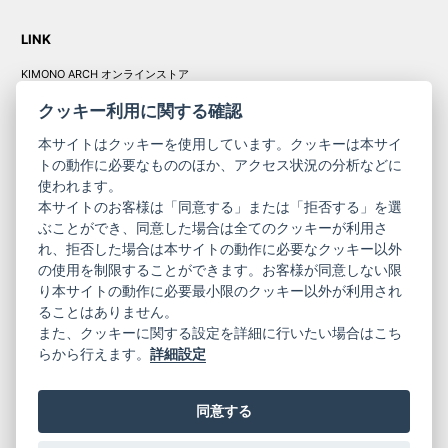
LINK
KIMONO ARCH オンラインストア
Y. & SONS オンラインストア
クッキー利用に関する確認
本サイトはクッキーを使用しています。クッキーは本サイ
トの動作に必要なもののほか、アクセス状況の分析などに
使われます。
きものやまと振
本サイトのお客様は「同意する」または「拒否する」を選
コーポレート
袖
ぶことができ、同意した場合は全てのクッキーが利用さ
サイト
サイト
れ、拒否した場合は本サイトの動作に必要なクッキー以外
の使用を制限することができます。お客様が同意しない限
ニュースレター
ご利用案内
り本サイトの動作に必要最小限のクッキー以外が利用され
お問い合わせ
よくある質問
ることはありません。
プライバシーポリシー
特定商取引法に基づく表記
また、クッキーに関する設定を詳細に行いたい場合はこち
ご利用規約
らから行えます。
詳細設定
同意する