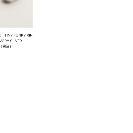
ix TINY FUNKY RIN
 IVORY SILVER
円（税込）