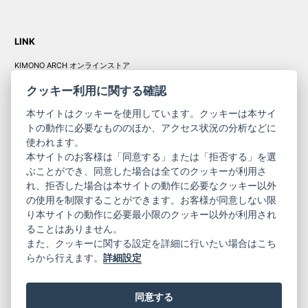
LINK
KIMONO ARCH オンラインストア
Y. & SONS オンラインストア
クッキー利用に関する確認
本サイトはクッキーを使用しています。クッキーは本サイ
トの動作に必要なもののほか、アクセス状況の分析などに
使われます。
きものやまと振
本サイトのお客様は「同意する」または「拒否する」を選
コーポレート
袖
ぶことができ、同意した場合は全てのクッキーが利用さ
サイト
サイト
れ、拒否した場合は本サイトの動作に必要なクッキー以外
の使用を制限することができます。お客様が同意しない限
ニュースレター
ご利用案内
り本サイトの動作に必要最小限のクッキー以外が利用され
お問い合わせ
よくある質問
ることはありません。
プライバシーポリシー
特定商取引法に基づく表記
また、クッキーに関する設定を詳細に行いたい場合はこち
ご利用規約
らから行えます。
詳細設定
同意する