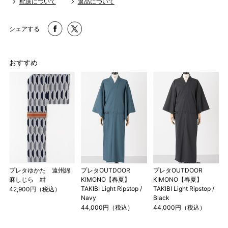
配送について
返品について
L
175cm
3尺8寸5分
1尺3寸
シェアする
1 寸法は鯨尺（くじらじゃく）寸法です。もともと鯨のひげ
で作られた道具で測っていたので鯨尺と言います。
おすすめ
単位：１尺＝約38cm １寸＝約3.8cm １分＝約0.38cm
2 鯨尺寸法となりますので上表の cm はおおよその長さとな
ります。
3 プレタ商品は寸法変更出来ません。
プレタゆかた 遠州綿
プレタOUTDOOR
プレタOUTDOOR
麻しじら 紺
KIMONO【春夏】
KIMONO【春夏】
TAKIBI Light Ripstop /
TAKIBI Light Ripstop /
42,900円（税込）
Navy
Black
44,000円（税込）
44,000円（税込）