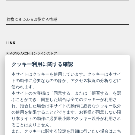
着物にまつわるお役立ち情報
LINK
KIMONO ARCH オンラインストア
Y. & SONS オンラインストア
クッキー利用に関する確認
本サイトはクッキーを使用しています。クッキーは本サイ
トの動作に必要なもののほか、アクセス状況の分析などに
使われます。
きものやまと振
本サイトのお客様は「同意する」または「拒否する」を選
コーポレート
袖
ぶことができ、同意した場合は全てのクッキーが利用さ
れ、拒否した場合は本サイトの動作に必要なクッキー以外
サイト
サイト
の使用を制限することができます。お客様が同意しない限
ニュースレター
ご利用案内
り本サイトの動作に必要最小限のクッキー以外が利用され
お問い合わせ
よくある質問
ることはありません。
プライバシーポリシー
特定商取引法に基づく表記
また、クッキーに関する設定を詳細に行いたい場合はこち
ご利用規約