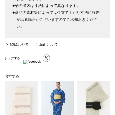
ヒップを目安にサイズをお選びいただく）
※柄の出方は寸法によって異なります。
マイサイズでお仕立て（お客様の希望サイズでお仕立て）
※商品の素材等によっては仕立て上がり寸法に誤差
店舗で採寸（お近くの店舗でスタッフが採寸）
が出る場合がございますのでご承知おきくださ
い。
配送について
返品について
シェアする
おすすめ
サイズ
身長目安
ヒップ目安
身丈
153cm
S
～90cm
4尺5分
～155cm