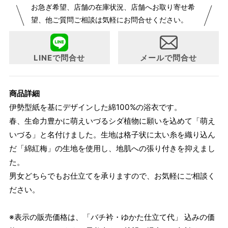
お急ぎ希望、店舗の在庫状況、店舗へお取り寄せ希
が変更になりました。パターンオーダーは、お客様のお声か
望、他ご質問ご相談は気軽にお問合せください。
らよりお召しになりやすい寸法に変更いたしました。変更点
について詳細をお知りになりたい方はお問い合わせくださ
い。
LINEで問合せ
メールで問合せ
商品詳細
伊勢型紙を基にデザインした綿100%の浴衣です。
春、生命力豊かに萌えいづるシダ植物に願いを込めて「萌え
いづる」と名付けました。生地は格子状に太い糸を織り込ん
だ「綿紅梅」の生地を使用し、地肌への張り付きを抑えまし
た。
男女どちらでもお仕立てを承りますので、お気軽にご相談く
ださい。
※表示の販売価格は、「バチ衿・ゆかた仕立て代」 込みの価