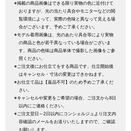
※掲載の商品画像はできる限り実物の色に近付けて
おりますが、光の当たり具合やモニターなどの閲
覧環境によって、実際の色味と異なって見える場
合がございます。予めご了承ください。
※モデル着用画像は、光のあたり具合等により実物
の商品と色が若干異なっている場合がございま
す。商品の色味は商品単体で撮影した画像をご参
照ください。
※ご注文後にお仕立てをする商品です。仕立開始後
はキャンセル・寸法の変更はできかねます。
※お仕立て品は【返品不可】のため予めご了承くだ
さい。
※キャンセルや変更をご希望の場合、ご注文から8日
以内にご連絡ください。
※ご注文翌日～2日以内にコンシェルジュより注文内
容確認のメールをお送りいたしますので、ご確認
パターンオーダー（弊社規定のS～LLサイズより、身長・
お願いします。