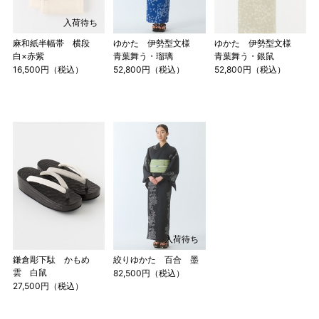
155cm
SW
～95cm
入荷待ち
4尺1寸
麻和紙半幅帯 横段
ゆかた 伊勢型文様
ゆかた 伊勢型文様
159cm
白×赤紫
青葉舞う・瑠璃
青葉舞う・銀鼠
M
～95cm
16,500円（税込）
52,800円（税込）
52,800円（税込）
4尺2寸
～160cm
163cm
MW
～100cm
4尺3寸
165cm
L
～98cm
4尺3寸5分
～165cm
167cm
LW
～105cm
4尺4寸
169cm
LL
～170cm
～98cm
入荷待ち
4尺4寸5分
鎌倉彫下駄 かもめ
絞りゆかた 百合 墨
雲 白鼠
82,500円（税込）
27,500円（税込）
1 寸法は鯨尺（くじらじゃく）寸法です。もともと鯨のひげ
で作られた道具で測っていたので鯨尺と言います。