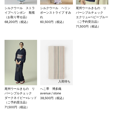
で作られた道具で測っていたので鯨尺と言います。
シルクウール ストラ
シルクウール ヘリン
尾州ウールきもの リ
単位：１尺＝約38cm １寸＝約3.8cm １分＝約0.38cm
イプヘリンボン 瓶覗
ボーンストライプ すみ
バーシブルチェック
2 鯨尺寸法となりますので上表の cm はおおよその長さとな
（お取り寄せ品）
れ
エクリュ×ベビーブルー
（ご予約受注品）
ります。
68,200円（税込）
60,500円（税込）
71,500円（税込）
3 反物の巾により表記の裄のサイズが出ない場合がございま
す。その際は、目一杯での寸法とさせていただきます。
入荷待ち
尾州ウールきもの リ
へこ帯 博多織
バーシブルチェック
avenue / stone
ダークネイビー×レッド
38,500円（税込）
（ご予約受注品）
71,500円（税込）