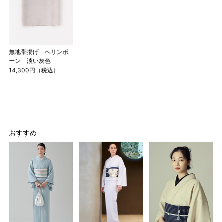
～155cm
155cm
SW
～95cm
4尺1寸
159cm
M
～95cm
無地帯揚げ ヘリンボ
4尺2寸
ーン 淡い灰色
～160cm
14,300円（税込）
163cm
MW
～100cm
4尺3寸
165cm
L
～98cm
4尺3寸5分
～165cm
おすすめ
167cm
LW
～105cm
4尺4寸
169cm
LL
～170cm
～98cm
4尺4寸5分
1 寸法は鯨尺（くじらじゃく）寸法です。もともと鯨のひげ