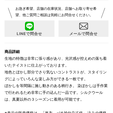
【サイズ表記変更のお知らせ】2026年1月23日より表記内容
お急ぎ希望、店舗の在庫状況、店舗へお取り寄せ希
が変更になりました。パターンオーダーは、お客様のお声か
望、他ご質問ご相談は気軽にお問合せください。
らよりお召しになりやすい寸法に変更いたしました。変更点
について詳細をお知りになりたい方はお問い合わせくださ
い。
LINEで問合せ
メールで問合せ
商品詳細
生地の特徴は非常に張り感があり、光沢感が控えめの落ち着
いたテイストに仕上がっております。
地色とぼかし部分でさり気ないコントラストが、スタイリン
グによっていろんな楽しみ方ができる一枚です。
ぼかしを等間隔に施し動きのある柄行き。 染ぼかしは手作業
で行われるため非常に手の込んだ一品です。シルクウール
は、真夏以外の３シーズンに着用が可能です。
※表示の販売価格は、「単衣、バチ衿仕立て代」 込みの価格