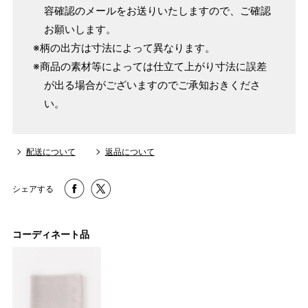
パターンオーダー（弊社規定のS～LLサイズより、身長・
容確認のメールをお送りいたしますので、ご確認
ヒップを目安にサイズをお選びいただく）
お願いします。
マイサイズでお仕立て（お客様の希望サイズでお仕立て）
※柄の出方は寸法によって異なります。
店舗で採寸（お近くの店舗でスタッフが採寸）
※商品の素材等によっては仕立て上がり寸法に誤差
が出る場合がございますのでご承知おきくださ
い。
配送について
返品について
シェアする
コーディネート品
サイズ
身長目安
ヒップ目安
身丈
153cm
S
～90cm
4尺5分